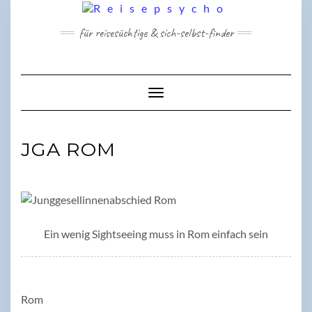
Skip
to
für reisesüchtige & sich-selbst-finder
content
Toggle Navigation
JGA ROM
Ein wenig Sightseeing muss in Rom einfach sein
Rom