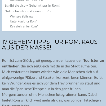
Authentisches Testaccio
Es gibt sie also – Geheimtipps in Rom!
Nützliche Informationen für Rom
Weitere Beiträge
Unterkunft für Rom*
Reiseführer für Rom*
17 GEHEIMTIPPS FÜR ROM: RAUS
AUS DER MASSE!
Rom ist zum Glück groß genug, um den tausenden
Touristen zu
entfliehen
, die sich zeitgleich mit dir in der Stadt aufhalten.
Mich erstaunt es immer wieder, wie viele Menschen sich auf
einige wenige Plätze und Straßen konzentrieren können! Es ist
kein Wunder, dass es sich vor dem Trevibrunnen so staut und
man die Spanische Treppe nur in den ganz frühen
Morgenstunden ohne Menschen fotografieren kann. Dabei
bietet Rom wirklich weit mehr als das, was von den kitschigen
Postkarten lacht.