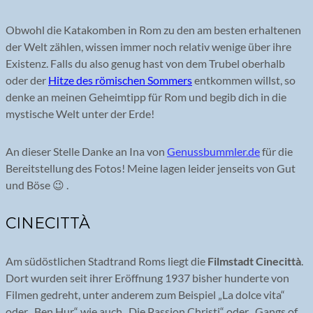
Obwohl die Katakomben in Rom zu den am besten erhaltenen
der Welt zählen, wissen immer noch relativ wenige über ihre
Existenz. Falls du also genug hast von dem Trubel oberhalb
oder der
Hitze des römischen Sommers
entkommen willst, so
denke an meinen Geheimtipp für Rom und begib dich in die
mystische Welt unter der Erde!
An dieser Stelle Danke an Ina von
Genussbummler.de
für die
Bereitstellung des Fotos! Meine lagen leider jenseits von Gut
und Böse 😉 .
CINECITTÀ
Am südöstlichen Stadtrand Roms liegt die
Filmstadt Cinecittà
.
Dort wurden seit ihrer Eröffnung 1937 bisher hunderte von
Filmen gedreht, unter anderem zum Beispiel „La dolce vita“
oder „Ben Hur“ wie auch „Die Passion Christi“ oder „Gangs of