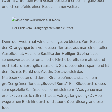
Avetin
! Unter den Rom Reisetipps steht er bei mir ganz oben
und ich empfehle einen Besuch immer weiter.
Der Blick vom Orangengarten auf die Stadt
Denn der Avetin hat wirklich einiges zu bieten. Zum Beispiel
den
Orangengarten
, von dessen Terrasse aus man einen tollen
Ausblick hat. Auch die
Basilika der Heiligen Sabina
ist sehr
sehenswert, da die romanische Kirche bereits sehr alt ist und
noch total ursprünglich aussieht. Ganz besonders spannend ist
der höchste Punkt des Avetin. Dort, wo sich das
Malteserkloster und deren Kirche befindet, ist an einem
großen grünen Tor das
„Buco di Roma“
. Ein Blick durch dieses
sehr spezielle Schlüsselloch lohnt sich sehr! Was genau man
erblickt verrate ich dir nicht, das wäre ja langweilig 😉 . Aber
wage einen Blick hindurch und staune über diese grandiose
Idee!