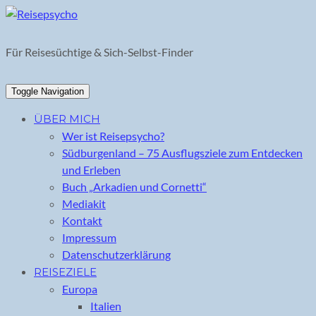
Skip
to
content
Für Reisesüchtige & Sich-Selbst-Finder
Toggle Navigation
ÜBER MICH
Wer ist Reisepsycho?
Südburgenland – 75 Ausflugsziele zum Entdecken
und Erleben
Buch „Arkadien und Cornetti“
Mediakit
Kontakt
Impressum
Datenschutzerklärung
REISEZIELE
Europa
Italien