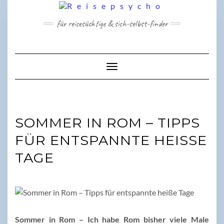
Skip
to
für reisesüchtige & sich-selbst-finder
content
Toggle Navigation
SOMMER IN ROM – TIPPS
FÜR ENTSPANNTE HEISSE T
AGE
Sommer in Rom – Ich habe Rom bisher viele Male