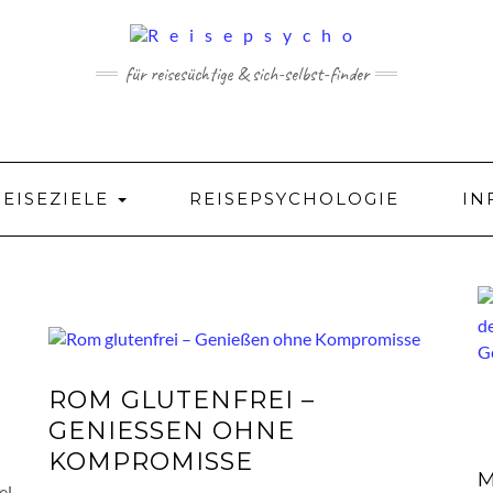
für reisesüchtige & sich-selbst-finder
REISEZIELE
REISEPSYCHOLOGIE
IN
I
ROM GLUTENFREI –
GENIESSEN OHNE K
OMPROMISSE
M
l.