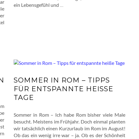
ar
ein Lebensgefühl und
…
ie
er
el
IN
SOMMER IN ROM – TIPPS
FÜR ENTSPANNTE HEISSE T
AGE
om
ebe
Sommer in Rom – Ich habe Rom bisher viele Male
er
besucht. Meistens im Frühjahr. Doch einmal planten
st
wir tatsächlich einen Kurzurlaub im Rom im August!
ern
Ob das ein wenig irre war – ja. Ob es der Schönheit