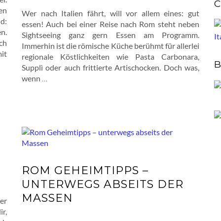
C
en
Wer nach Italien fährt, will vor allem eines: gut
d:
essen! Auch bei einer Reise nach Rom steht neben
n.
Sightseeing ganz gern Essen am Programm.
ch
Immerhin ist die römische Küche berühmt für allerlei
it
regionale Köstlichkeiten wie Pasta Carbonara,
B
Supplì oder auch frittierte Artischocken. Doch was,
wenn
…
ROM GEHEIMTIPPS –
UNTERWEGS ABSEITS DER
MASSEN
er
ir,