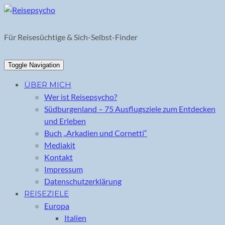
Skip
to
content
Für Reisesüchtige & Sich-Selbst-Finder
Toggle Navigation
ÜBER MICH
Wer ist Reisepsycho?
Südburgenland – 75 Ausflugsziele zum Entdecken
und Erleben
Buch „Arkadien und Cornetti“
Mediakit
Kontakt
Impressum
Datenschutzerklärung
REISEZIELE
Europa
Italien