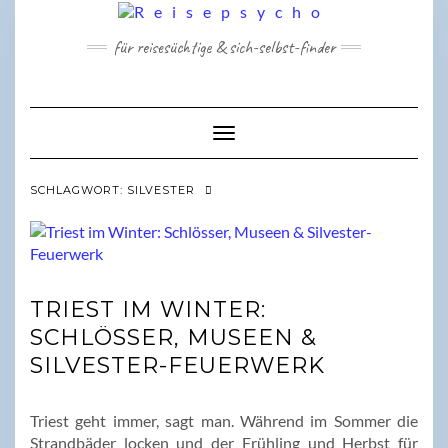
Skip
to
für reisesüchtige & sich-selbst-finder
content
Toggle Navigation
SCHLAGWORT:
SILVESTER
TRIEST IM WINTER:
SCHLÖSSER, MUSEEN &
SILVESTER-FEUERWERK
Triest geht immer, sagt man. Während im Sommer die
Strandbäder locken und der Frühling und Herbst für