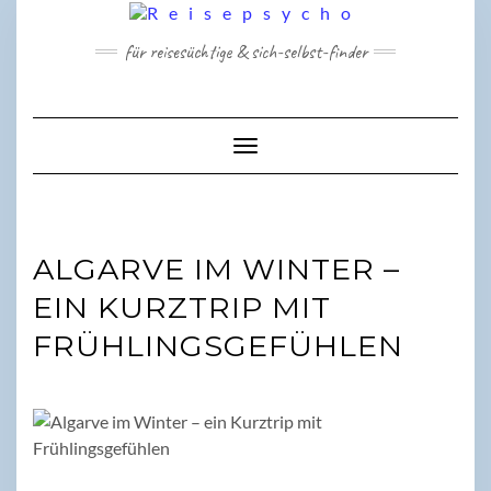
Skip
to
für reisesüchtige & sich-selbst-finder
content
Toggle Navigation
ALGARVE IM WINTER –
EIN KURZTRIP MIT
FRÜHLINGSGEFÜHLEN