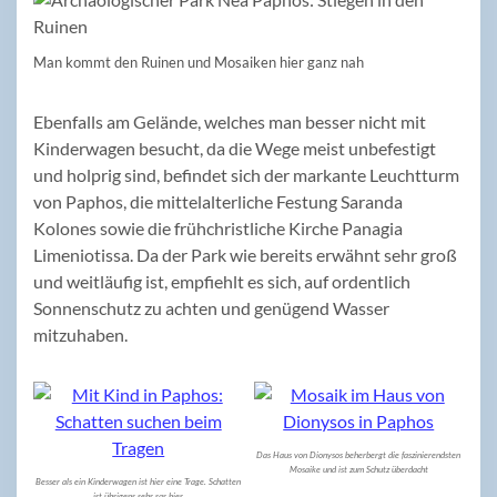
Man kommt den Ruinen und Mosaiken hier ganz nah
Ebenfalls am Gelände, welches man besser nicht mit
Kinderwagen besucht, da die Wege meist unbefestigt
und holprig sind, befindet sich der markante Leuchtturm
von Paphos, die mittelalterliche Festung Saranda
Kolones sowie die frühchristliche Kirche Panagia
Limeniotissa. Da der Park wie bereits erwähnt sehr groß
und weitläufig ist, empfiehlt es sich, auf ordentlich
Sonnenschutz zu achten und genügend Wasser
mitzuhaben.
Das Haus von Dionysos beherbergt die faszinierendsten
Mosaike und ist zum Schutz überdacht
Besser als ein Kinderwagen ist hier eine Trage. Schatten
ist übrigens sehr rar hier