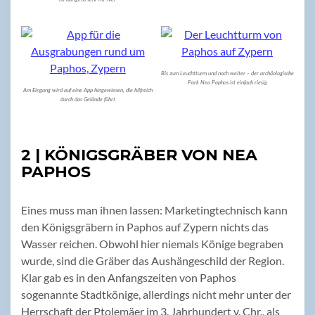
Bis zum Leuchtturm und noch weiter – der archäologische
Park Nea Paphos ist einfach riesig
Am Eingang wird auf eine App hingewiesen, die hilfreich
durch das Gelände führt
2 | KÖNIGSGRÄBER VON NEA
PAPHOS
Eines muss man ihnen lassen: Marketingtechnisch kann
den Königsgräbern in Paphos auf Zypern nichts das
Wasser reichen. Obwohl hier niemals Könige begraben
wurde, sind die Gräber das Aushängeschild der Region.
Klar gab es in den Anfangszeiten von Paphos
sogenannte Stadtkönige, allerdings nicht mehr unter der
Herrschaft der Ptolemäer im 3. Jahrhundert v. Chr., als