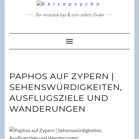
Skip
to
für reisesüchtige & sich-selbst-finder
content
Toggle Navigation
PAPHOS AUF ZYPERN |
SEHENSWÜRDIGKEITEN,
AUSFLUGSZIELE UND
WANDERUNGEN