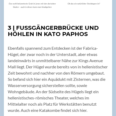
Das wohl bekannteste Grab ist jenes mit den dorischen
Ob das ein natürlicher Steinbogen ist?
Säulen – auch in dieses kann man hinabgehen
3 | FUSSGÄNGERBRÜCKE UND H
ÖHLEN IN KATO PAPHOS
Ebenfalls spannend zum Entdecken ist der Fabrica-
Hügel, der zwar noch in der Unterstadt, aber etwas
landeinwärts in unmittelbarer Nähe zur Kings Avenue
Mall liegt. Der Hügel wurde bereits von in hellenistischer
Zeit bewohnt und nachher von den Römern umgebaut.
So befand sich hier ein Aquädukt mit Zisternen, was die
Wasserversorgung sicherstellen sollte, sowie
Wohngebäude. An der Südseite des Hügels liegt ein
hellenistisches-römisches Theater, welches im
Mittelalter noch als Platz für Werkstätten benutzt
wurde. Auch eine Katakombe findet sich hier.