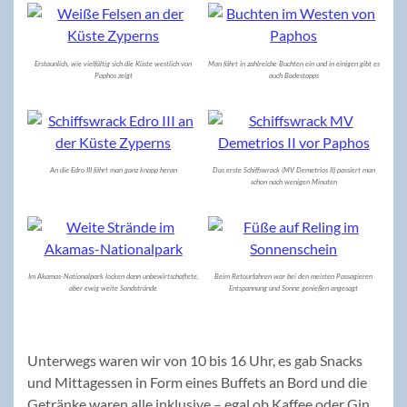
Erstaunlich, wie vielfältig sich die Küste westlich von
Man fährt in zahlreiche Buchten ein und in einigen gibt es
Paphos zeigt
auch Badestopps
An die Edro III fährt man ganz knapp heran
Das erste Schiffswrack (MV Demetrios II) passiert man
schon nach wenigen Minuten
Im Akamas-Nationalpark locken dann unbewirtschaftete,
Beim Retourfahren war bei den meisten Passagieren
aber ewig weite Sandstrände
Entspannung und Sonne genießen angesagt
Unterwegs waren wir von 10 bis 16 Uhr, es gab Snacks
und Mittagessen in Form eines Buffets an Bord und die
Getränke waren alle inklusive – egal ob Kaffee oder Gin