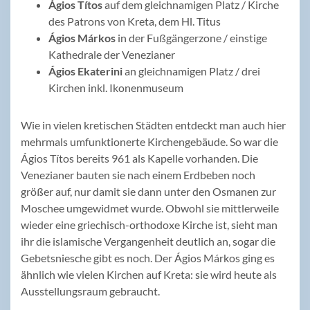
Ágios Títos
auf dem gleichnamigen Platz / Kirche
des Patrons von Kreta, dem Hl. Titus
Ágios Márkos
in der Fußgängerzone / einstige
Kathedrale der Venezianer
Ágios Ekaterini
an gleichnamigen Platz / drei
Kirchen inkl. Ikonenmuseum
Wie in vielen kretischen Städten entdeckt man auch hier
mehrmals umfunktionerte Kirchengebäude. So war die
Ágios Títos bereits 961 als Kapelle vorhanden. Die
Venezianer bauten sie nach einem Erdbeben noch
größer auf, nur damit sie dann unter den Osmanen zur
Moschee umgewidmet wurde. Obwohl sie mittlerweile
wieder eine griechisch-orthodoxe Kirche ist, sieht man
ihr die islamische Vergangenheit deutlich an, sogar die
Gebetsniesche gibt es noch. Der Ágios Márkos ging es
ähnlich wie vielen Kirchen auf Kreta: sie wird heute als
Ausstellungsraum gebraucht.