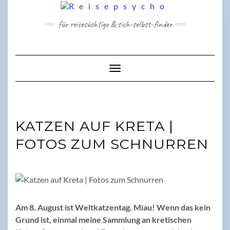
Skip
to
für reisesüchtige & sich-selbst-finder
content
Toggle Navigation
KATZEN AUF KRETA |
FOTOS ZUM SCHNURREN
Am 8. August ist Weltkatzentag. Miau! Wenn das kein
Grund ist, einmal meine Sammlung an kretischen