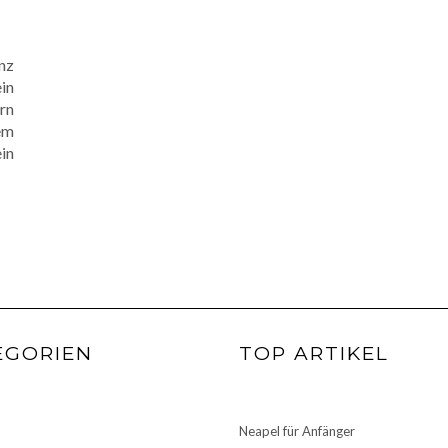
anz
in
ern
em
ein
EGORIEN
TOP ARTIKEL
Neapel für Anfänger