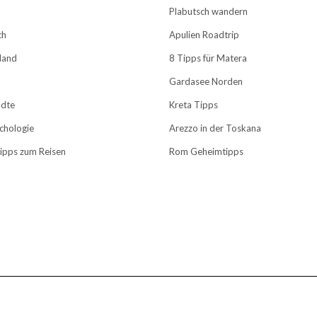
Plabutsch wandern
ch
Apulien Roadtrip
land
8 Tipps für Matera
Gardasee Norden
ädte
Kreta Tipps
chologie
Arezzo in der Toskana
Tipps zum Reisen
Rom Geheimtipps