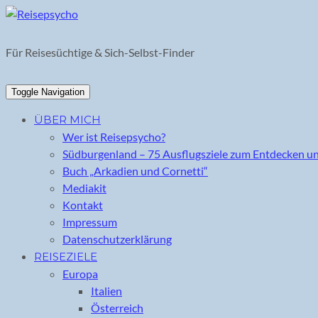
Skip
to
content
Für Reisesüchtige & Sich-Selbst-Finder
Toggle Navigation
ÜBER MICH
Wer ist Reisepsycho?
Südburgenland – 75 Ausflugsziele zum Entdecken u
Buch „Arkadien und Cornetti“
Mediakit
Kontakt
Impressum
Datenschutzerklärung
REISEZIELE
Europa
Italien
Österreich