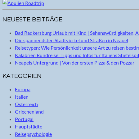
NEUESTE BEITRÄGE
Bad Radkersburg Urlaub mit Kind | Sehenswürdigkeiten, A
Die spannendsten Stadtviertel und Straßen in Neapel
Reisetypen: Wie Persönlichkeit unsere Art zu reisen best
Kalabrien Rundreise: Tipps und Infos für Italiens Stiefelspi
Neapels Untergrund | Von der ersten Pizza & den Pozzari
KATEGORIEN
Europa
Italien
Österreich
Griechenland
Portugal
Hauptstädte
Reisepsychologie