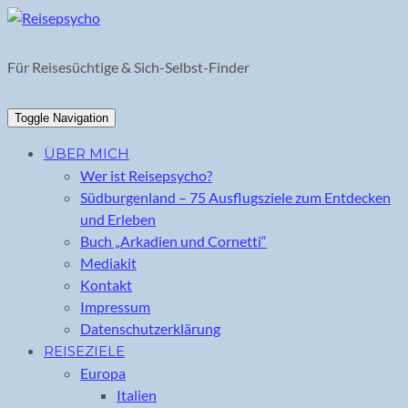
Skip
to
content
Für Reisesüchtige & Sich-Selbst-Finder
Toggle Navigation
ÜBER MICH
Wer ist Reisepsycho?
Südburgenland – 75 Ausflugsziele zum Entdecken
und Erleben
Buch „Arkadien und Cornetti“
Mediakit
Kontakt
Impressum
Datenschutzerklärung
REISEZIELE
Europa
Italien