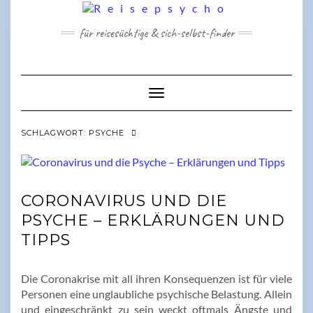
Skip
to
für reisesüchtige & sich-selbst-finder
content
Toggle Navigation
SCHLAGWORT:
PSYCHE
CORONAVIRUS UND DIE
PSYCHE – ERKLÄRUNGEN UND
TIPPS
Die Coronakrise mit all ihren Konsequenzen ist für viele
Personen eine unglaubliche psychische Belastung. Allein
und eingeschränkt zu sein weckt oftmals Ängste und