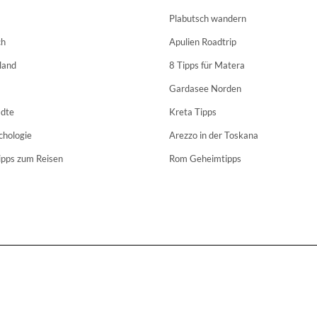
Plabutsch wandern
ch
Apulien Roadtrip
land
8 Tipps für Matera
Gardasee Norden
dte
Kreta Tipps
chologie
Arezzo in der Toskana
ipps zum Reisen
Rom Geheimtipps