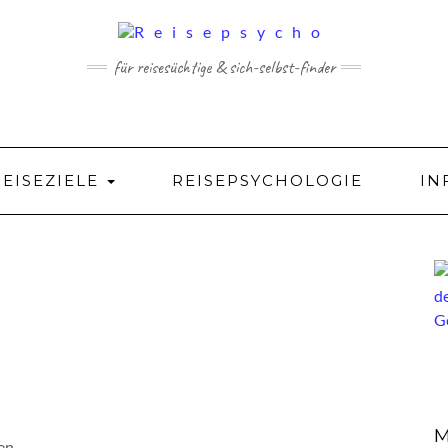
für reisesüchtige & sich-selbst-finder
REISEZIELE
REISEPSYCHOLOGIE
IN
M
en