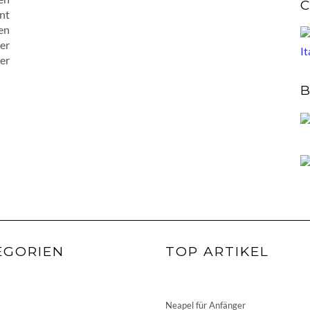
C
nnt
en
er
er
B
EGORIEN
TOP ARTIKEL
Neapel für Anfänger