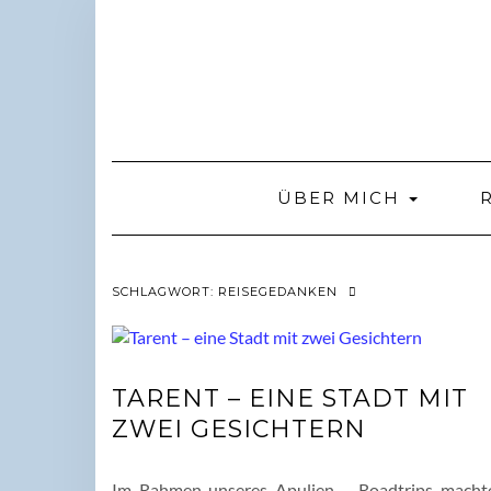
Skip
to
content
ÜBER MICH
SCHLAGWORT:
REISEGEDANKEN
TARENT – EINE STADT MIT
ZWEI GESICHTERN
Im Rahmen unseres Apulien – Roadtrips macht