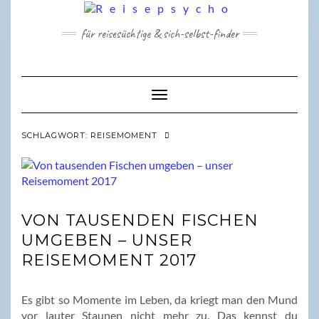
Skip
to
für reisesüchtige & sich-selbst-finder
content
Toggle Navigation
SCHLAGWORT:
REISEMOMENT
VON TAUSENDEN FISCHEN
UMGEBEN – UNSER
REISEMOMENT 2017
Es gibt so Momente im Leben, da kriegt man den Mund
vor lauter Staunen nicht mehr zu. Das kennst du