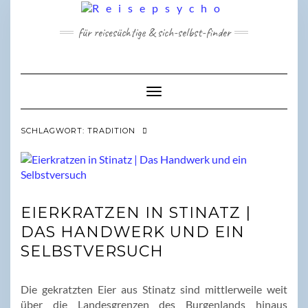
Skip
to
für reisesüchtige & sich-selbst-finder
content
Toggle Navigation
SCHLAGWORT:
TRADITION
EIERKRATZEN IN STINATZ |
DAS HANDWERK UND EIN
SELBSTVERSUCH
Die gekratzten Eier aus Stinatz sind mittlerweile weit
über die Landesgrenzen des Burgenlands hinaus