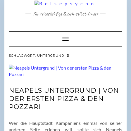
Skip
to
für reisesüchtige & sich-selbst-finder
content
Toggle Navigation
SCHLAGWORT:
UNTERGRUND
NEAPELS UNTERGRUND | VON
DER ERSTEN PIZZA & DEN
POZZARI
Wer die Hauptstadt Kampaniens einmal von seiner
anderen Seite erleben will, sollte sich Neapels