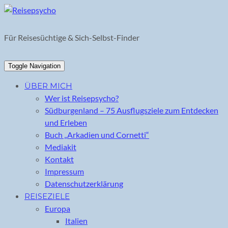
Skip
to
content
Für Reisesüchtige & Sich-Selbst-Finder
Toggle Navigation
ÜBER MICH
Wer ist Reisepsycho?
Südburgenland – 75 Ausflugsziele zum Entdecken
und Erleben
Buch „Arkadien und Cornetti“
Mediakit
Kontakt
Impressum
Datenschutzerklärung
REISEZIELE
Europa
Italien