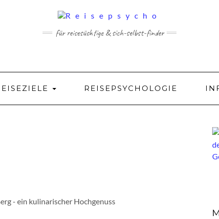
für reisesüchtige & sich-selbst-finder
REISEZIELE
REISEPSYCHOLOGIE
IN
erg - ein kulinarischer Hochgenuss
M