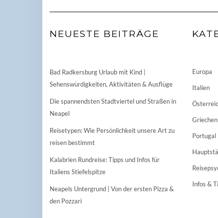
NEUESTE BEITRÄGE
KAT
Europa
Bad Radkersburg Urlaub mit Kind |
Sehenswürdigkeiten, Aktivitäten & Ausflüge
Italien
Die spannendsten Stadtviertel und Straßen in
Österrei
Neapel
Griechen
Reisetypen: Wie Persönlichkeit unsere Art zu
Portugal
reisen bestimmt
Hauptstä
Kalabrien Rundreise: Tipps und Infos für
Reisepsy
Italiens Stiefelspitze
Infos & T
Neapels Untergrund | Von der ersten Pizza &
den Pozzari