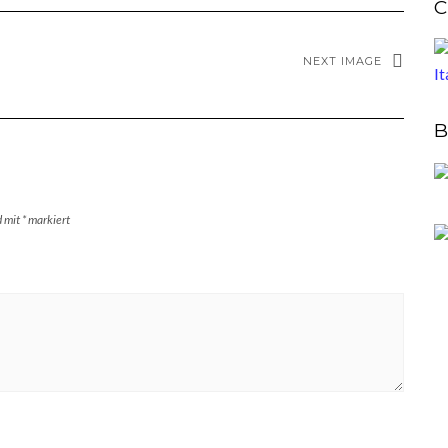
C
NEXT IMAGE
B
d mit
*
markiert