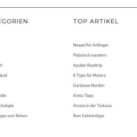
EGORIEN
TOP ARTIKEL
Neapel für Anfänger
Plabutsch wandern
ch
Apulien Roadtrip
land
8 Tipps für Matera
Gardasee Norden
dte
Kreta Tipps
chologie
Arezzo in der Toskana
ipps zum Reisen
Rom Geheimtipps