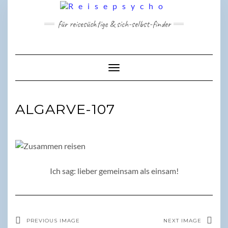
Skip
to
für reisesüchtige & sich-selbst-finder
content
Toggle Navigation
ALGARVE-107
Ich sag: lieber gemeinsam als einsam!
PREVIOUS IMAGE
NEXT IMAGE