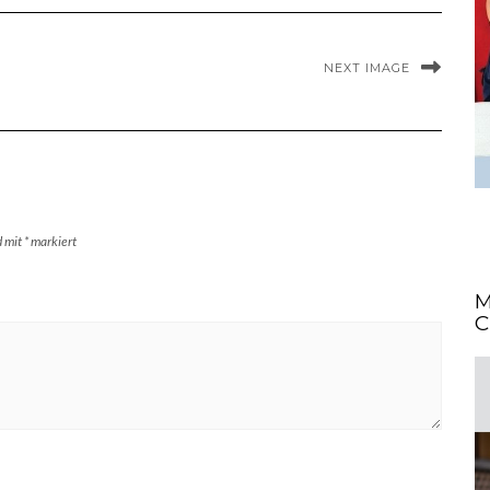
NEXT IMAGE
d mit
*
markiert
M
C