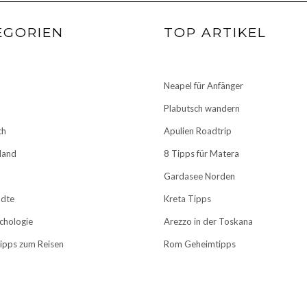
EGORIEN
TOP ARTIKEL
Neapel für Anfänger
Plabutsch wandern
ch
Apulien Roadtrip
land
8 Tipps für Matera
Gardasee Norden
ädte
Kreta Tipps
chologie
Arezzo in der Toskana
Tipps zum Reisen
Rom Geheimtipps