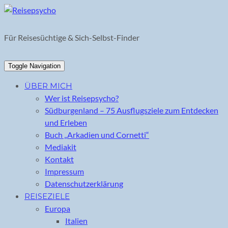
Skip
to
content
Für Reisesüchtige & Sich-Selbst-Finder
Toggle Navigation
ÜBER MICH
Wer ist Reisepsycho?
Südburgenland – 75 Ausflugsziele zum Entdecken
und Erleben
Buch „Arkadien und Cornetti“
Mediakit
Kontakt
Impressum
Datenschutzerklärung
REISEZIELE
Europa
Italien