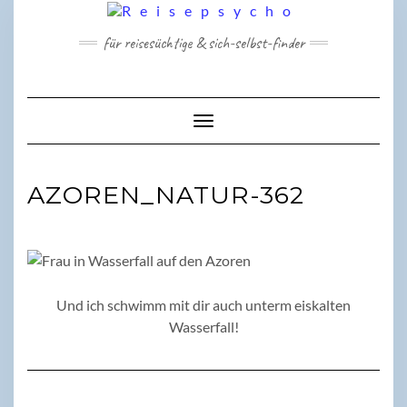
Skip
to
für reisesüchtige & sich-selbst-finder
content
Toggle Navigation
AZOREN_NATUR-362
Und ich schwimm mit dir auch unterm eiskalten
Wasserfall!