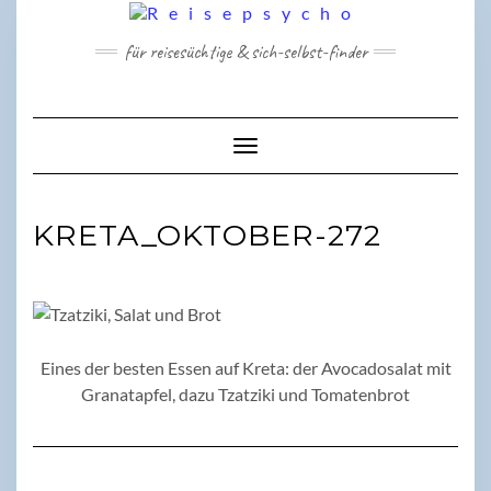
Skip
to
für reisesüchtige & sich-selbst-finder
content
Toggle Navigation
KRETA_OKTOBER-272
Eines der besten Essen auf Kreta: der Avocadosalat mit
Granatapfel, dazu Tzatziki und Tomatenbrot