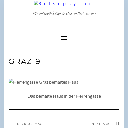
Skip
to
für reisesüchtige & sich-selbst-finder
content
Toggle Navigation
GRAZ-9
Das bemalte Haus in der Herrengasse
PREVIOUS IMAGE
NEXT IMAGE