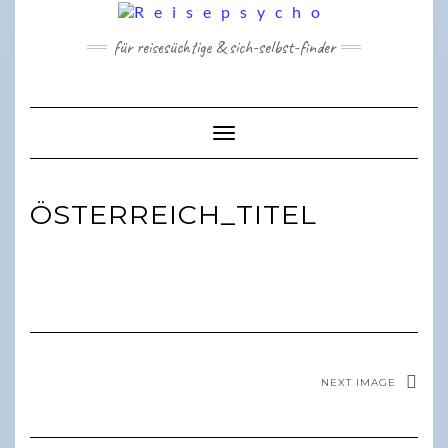
Skip
to
für reisesüchtige & sich-selbst-finder
content
Toggle Navigation
ÖSTERREICH_TITEL
NEXT IMAGE