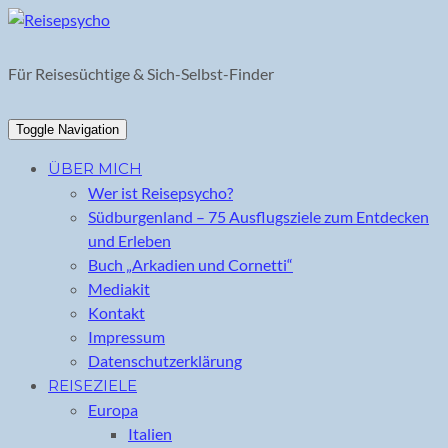
Skip
to
content
Für Reisesüchtige & Sich-Selbst-Finder
Toggle Navigation
ÜBER MICH
Wer ist Reisepsycho?
Südburgenland – 75 Ausflugsziele zum Entdecken
und Erleben
Buch „Arkadien und Cornetti“
Mediakit
Kontakt
Impressum
Datenschutzerklärung
REISEZIELE
Europa
Italien