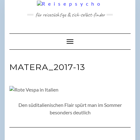
Skip
to
für reisesüchtige & sich-selbst-finder
content
Toggle Navigation
MATERA_2017-13
Den süditalienischen Flair spürt man im Sommer
besonders deutlich