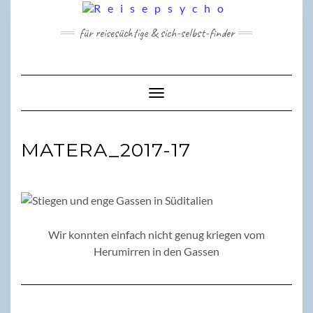
Skip
to
für reisesüchtige & sich-selbst-finder
content
Toggle Navigation
MATERA_2017-17
Wir konnten einfach nicht genug kriegen vom
Herumirren in den Gassen