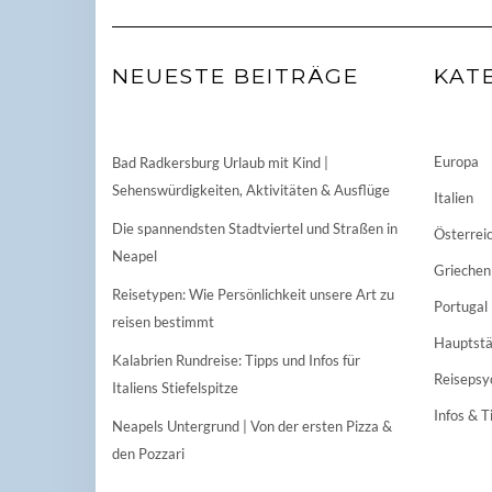
NEUESTE BEITRÄGE
KAT
Europa
Bad Radkersburg Urlaub mit Kind |
Sehenswürdigkeiten, Aktivitäten & Ausflüge
Italien
Die spannendsten Stadtviertel und Straßen in
Österrei
Neapel
Griechen
Reisetypen: Wie Persönlichkeit unsere Art zu
Portugal
reisen bestimmt
Hauptstä
Kalabrien Rundreise: Tipps und Infos für
Reisepsy
Italiens Stiefelspitze
Infos & T
Neapels Untergrund | Von der ersten Pizza &
den Pozzari