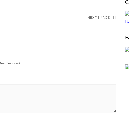
C
NEXT IMAGE
B
d mit
*
markiert