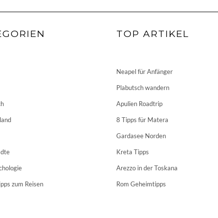
EGORIEN
TOP ARTIKEL
Neapel für Anfänger
Plabutsch wandern
ch
Apulien Roadtrip
land
8 Tipps für Matera
Gardasee Norden
dte
Kreta Tipps
chologie
Arezzo in der Toskana
ipps zum Reisen
Rom Geheimtipps