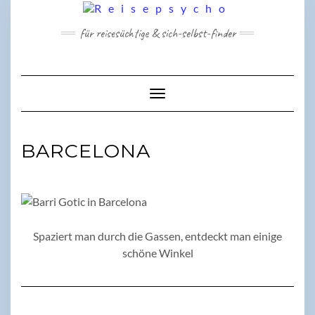
Skip
to
für reisesüchtige & sich-selbst-finder
content
Toggle Navigation
BARCELONA
Spaziert man durch die Gassen, entdeckt man einige
schöne Winkel