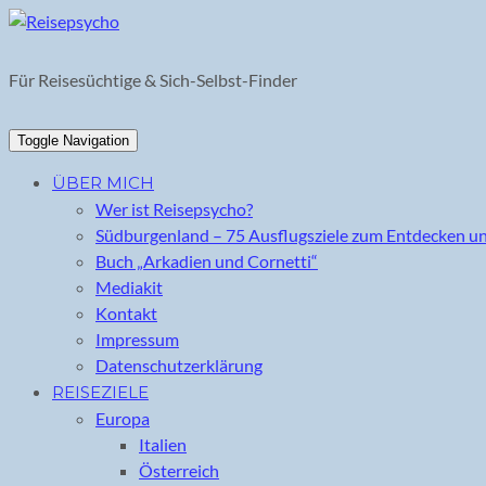
Skip
to
content
Für Reisesüchtige & Sich-Selbst-Finder
Toggle Navigation
ÜBER MICH
Wer ist Reisepsycho?
Südburgenland – 75 Ausflugsziele zum Entdecken u
Buch „Arkadien und Cornetti“
Mediakit
Kontakt
Impressum
Datenschutzerklärung
REISEZIELE
Europa
Italien
Österreich