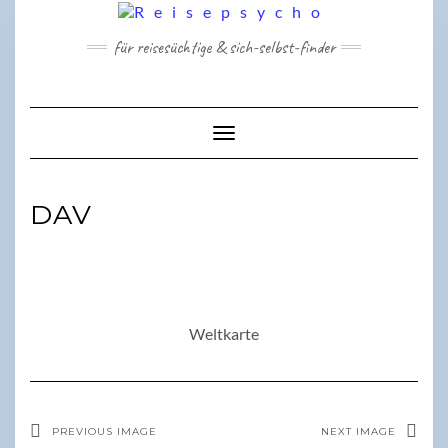
Skip
to
für reisesüchtige & sich-selbst-finder
content
Toggle Navigation
DAV
Weltkarte
PREVIOUS IMAGE
NEXT IMAGE