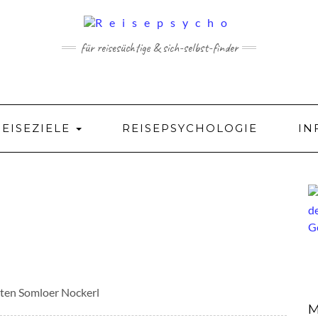
für reisesüchtige & sich-selbst-finder
REISEZIELE
REISEPSYCHOLOGIE
IN
sten Somloer Nockerl
M