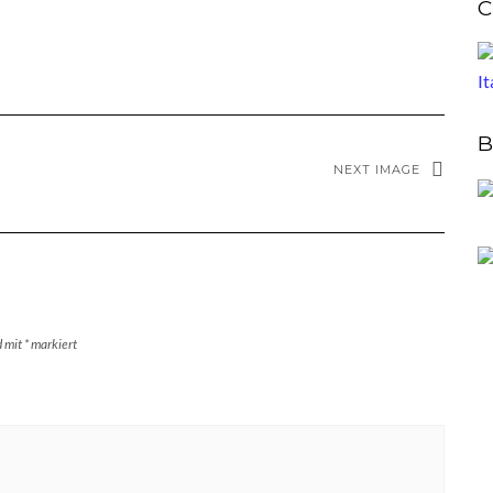
C
B
NEXT IMAGE
d mit
*
markiert