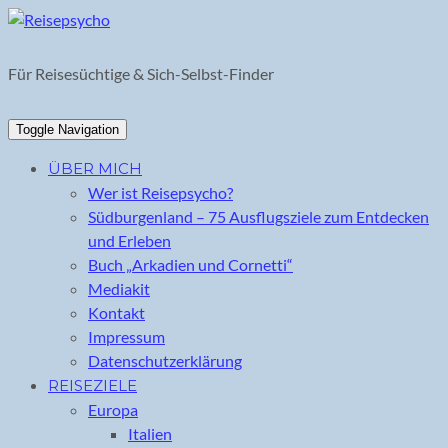
Skip
to
content
Für Reisesüchtige & Sich-Selbst-Finder
Toggle Navigation
ÜBER MICH
Wer ist Reisepsycho?
Südburgenland – 75 Ausflugsziele zum Entdecken
und Erleben
Buch „Arkadien und Cornetti“
Mediakit
Kontakt
Impressum
Datenschutzerklärung
REISEZIELE
Europa
Italien