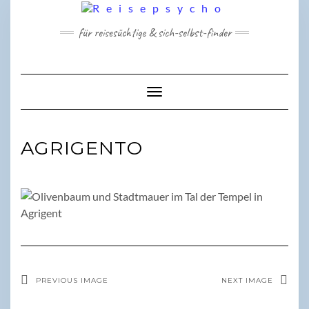
Skip
to
für reisesüchtige & sich-selbst-finder
content
Toggle Navigation
AGRIGENTO
PREVIOUS IMAGE
NEXT IMAGE