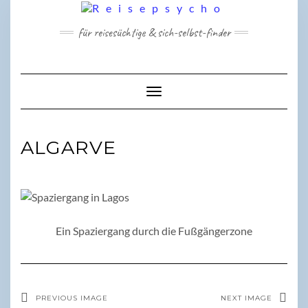
Skip
to
für reisesüchtige & sich-selbst-finder
content
Toggle Navigation
ALGARVE
Ein Spaziergang durch die Fußgängerzone
PREVIOUS IMAGE
NEXT IMAGE