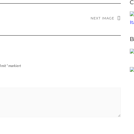
C
NEXT IMAGE
B
d mit
*
markiert