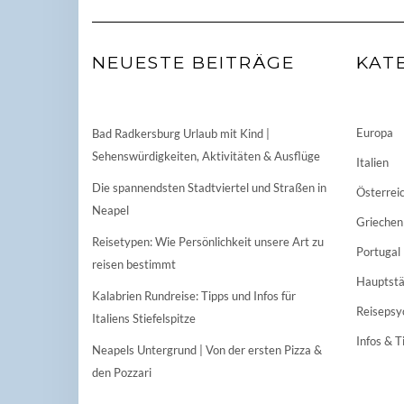
NEUESTE BEITRÄGE
KAT
Europa
Bad Radkersburg Urlaub mit Kind |
Sehenswürdigkeiten, Aktivitäten & Ausflüge
Italien
Die spannendsten Stadtviertel und Straßen in
Österrei
Neapel
Griechen
Reisetypen: Wie Persönlichkeit unsere Art zu
Portugal
reisen bestimmt
Hauptstä
Kalabrien Rundreise: Tipps und Infos für
Reisepsy
Italiens Stiefelspitze
Infos & T
Neapels Untergrund | Von der ersten Pizza &
den Pozzari