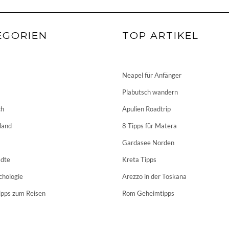
EGORIEN
TOP ARTIKEL
Neapel für Anfänger
Plabutsch wandern
ch
Apulien Roadtrip
land
8 Tipps für Matera
Gardasee Norden
dte
Kreta Tipps
chologie
Arezzo in der Toskana
ipps zum Reisen
Rom Geheimtipps