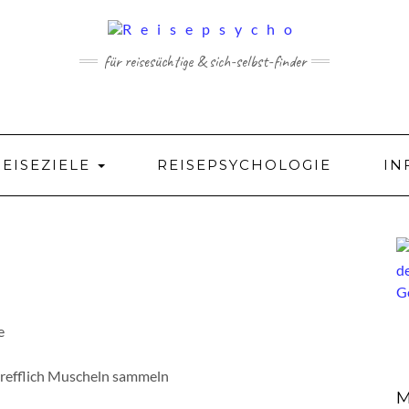
für reisesüchtige & sich-selbst-finder
REISEZIELE
REISEPSYCHOLOGIE
IN
rtrefflich Muscheln sammeln
M