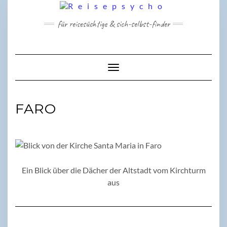
Skip
to
für reisesüchtige & sich-selbst-finder
content
Toggle Navigation
FARO
Ein Blick über die Dächer der Altstadt vom Kirchturm
aus