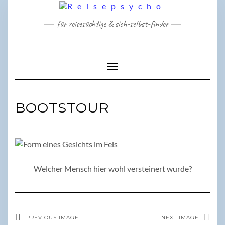
Skip
to
für reisesüchtige & sich-selbst-finder
content
Toggle Navigation
BOOTSTOUR
Welcher Mensch hier wohl versteinert wurde?
PREVIOUS IMAGE
NEXT IMAGE