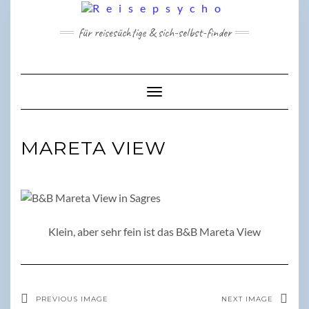
Skip
to
für reisesüchtige & sich-selbst-finder
content
Toggle Navigation
MARETA VIEW
Klein, aber sehr fein ist das B&B Mareta View
PREVIOUS IMAGE
NEXT IMAGE