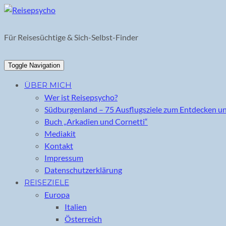
Skip
to
content
Für Reisesüchtige & Sich-Selbst-Finder
Toggle Navigation
ÜBER MICH
Wer ist Reisepsycho?
Südburgenland – 75 Ausflugsziele zum Entdecken u
Buch „Arkadien und Cornetti“
Mediakit
Kontakt
Impressum
Datenschutzerklärung
REISEZIELE
Europa
Italien
Österreich