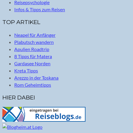
Reisepsychologie
Infos & Tipps zum Reisen
TOP ARTIKEL
Neapel für Anfänger
Plabutsch wandern
Apulien Roadtrip
8 Tipps für Matera
Gardasee Norden
Kreta Tipps
Arezzo in der Toskana
Rom Geheimtipps
HIER DABEI