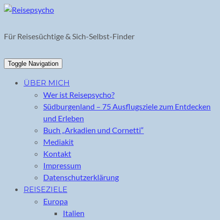
Skip
to
content
Für Reisesüchtige & Sich-Selbst-Finder
Toggle Navigation
ÜBER MICH
Wer ist Reisepsycho?
Südburgenland – 75 Ausflugsziele zum Entdecken
und Erleben
Buch „Arkadien und Cornetti“
Mediakit
Kontakt
Impressum
Datenschutzerklärung
REISEZIELE
Europa
Italien