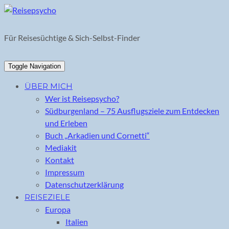
Skip
to
content
Für Reisesüchtige & Sich-Selbst-Finder
Toggle Navigation
ÜBER MICH
Wer ist Reisepsycho?
Südburgenland – 75 Ausflugsziele zum Entdecken
und Erleben
Buch „Arkadien und Cornetti“
Mediakit
Kontakt
Impressum
Datenschutzerklärung
REISEZIELE
Europa
Italien