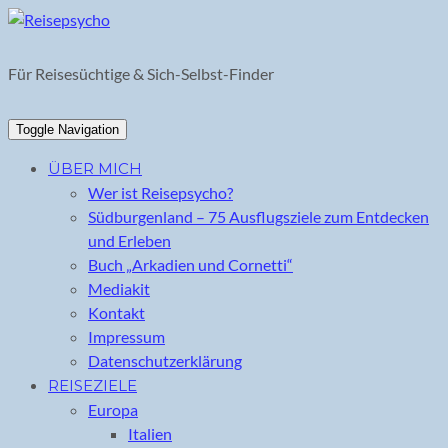
Skip
to
content
Für Reisesüchtige & Sich-Selbst-Finder
Toggle Navigation
ÜBER MICH
Wer ist Reisepsycho?
Südburgenland – 75 Ausflugsziele zum Entdecken
und Erleben
Buch „Arkadien und Cornetti“
Mediakit
Kontakt
Impressum
Datenschutzerklärung
REISEZIELE
Europa
Italien