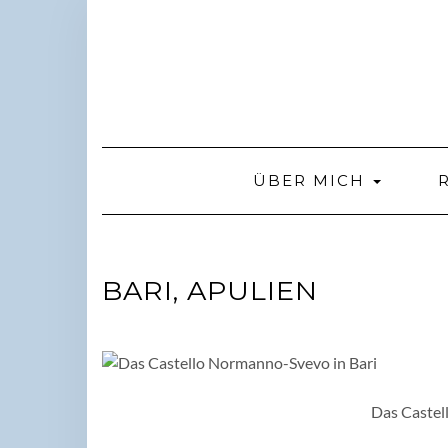
Skip
to
content
ÜBER MICH
BARI, APULIEN
Das Caste