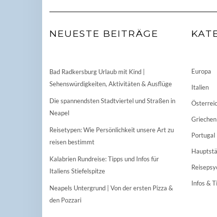
NEUESTE BEITRÄGE
KAT
Europa
Bad Radkersburg Urlaub mit Kind |
Sehenswürdigkeiten, Aktivitäten & Ausflüge
Italien
Die spannendsten Stadtviertel und Straßen in
Österrei
Neapel
Griechen
Reisetypen: Wie Persönlichkeit unsere Art zu
Portugal
reisen bestimmt
Hauptstä
Kalabrien Rundreise: Tipps und Infos für
Reisepsy
Italiens Stiefelspitze
Infos & T
Neapels Untergrund | Von der ersten Pizza &
den Pozzari