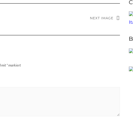
C
NEXT IMAGE
B
d mit
*
markiert