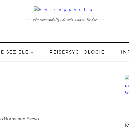
für reisesüchtige & sich-selbst-finder
REISEZIELE
REISEPSYCHOLOGIE
IN
llo Normanno-Svevo
M