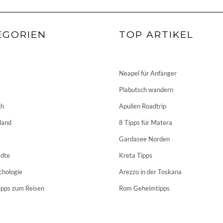
EGORIEN
TOP ARTIKEL
Neapel für Anfänger
Plabutsch wandern
ch
Apulien Roadtrip
land
8 Tipps für Matera
Gardasee Norden
dte
Kreta Tipps
chologie
Arezzo in der Toskana
ipps zum Reisen
Rom Geheimtipps