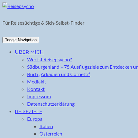
Skip
to
content
Für Reisesüchtige & Sich-Selbst-Finder
Toggle Navigation
ÜBER MICH
Wer ist Reisepsycho?
Südburgenland – 75 Ausflugsziele zum Entdecken u
Buch „Arkadien und Cornetti“
Mediakit
Kontakt
Impressum
Datenschutzerklärung
REISEZIELE
Europa
Italien
Österreich