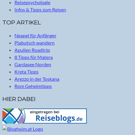
Reisepsychologie
Infos & Tipps zum Reisen
TOP ARTIKEL
Neapel für Anfänger
Plabutsch wandern
Apulien Roadtrip
8 Tipps für Matera
Gardasee Norden
Kreta Tipps
Arezzo in der Toskana
Rom Geheimtipps
HIER DABEI