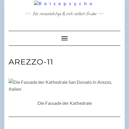
Skip
to
für reisesüchtige & sich-selbst-finder
content
Toggle Navigation
AREZZO-11
Die Fassade der Kathedrale