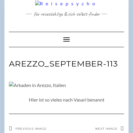
Skip
to
für reisesüchtige & sich-selbst-finder
content
Toggle Navigation
AREZZO_SEPTEMBER-113
HIer ist so vieles nach Vasari benannt
PREVIOUS IMAGE
NEXT IMAGE